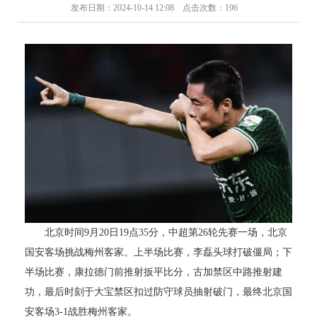
发布日期：2024-10-14 12:08 点击次数：196
北京时间9月20日19点35分，中超第26轮先赛一场，北京
国安客场挑战梅州客家。上半场比赛，李磊头球打破僵局；下
半场比赛，康拉德门前推射扳平比分，古加禁区中路推射建
功，最后时刻于大宝禁区扣过防守球员抽射破门，最终北京国
安客场3-1战胜梅州客家。