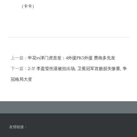
（卡卡）
上一篇：
申花vs津门虎首发：4外援PK5外援 费南多先发
下一篇：
2-3! 李盈莹伤退被抬出场, 卫冕冠军首败损失惨重, 争
冠格局大变
友情链接：